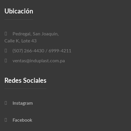
Ubicación
Pedregal, San Joaquin,
Calle K, Lote 43
(507) 266-4430 / 6999-4211
ventas@induplast.com.pa
Redes Sociales
Instagram
Facebook